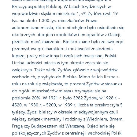
Rzeczypospolitej Polskiej. W latach trzydziestych w
województwie śląskim mieszkało 1,5% Żydów, czyli 19
tys. na około 1.300 tys. mieszkańców. Prawo
autonomiczne miasta, które niechętne było osiedlaniu się
okolicznych ubogich robotników i emigrantów z Galicji,
przestało mieć znaczenie. Bielsko znane było ze swojego
przemysłowego charakteru i możliwości znalezienia
lepszej pracy niż w innych częściach ówczesnej Polski.
Liczba ludności miasta w tym okresie znacznie się
zwiększyła. Także wielu Żydów, głównie z województw
wschodnich, przybyło do Bielska. Mimo że ich liczba z
roku na rok się zwiększała, to procent Żydów w stosunku
do ogółu mieszkańców miasta utrzymywał się na
poziomie 20%. W 1921 r. było 3982 Żydów, w 1928 r. –
4520, w 1930 r. – 5200, w 1939 r. liczba ta przekroczyła 5
tysięcy. Żydzi bielscy w okresie międzywojennym czuli
większy związek mentalny i rodzinny z Wiedniem, Brnem,
Pragą czy Budapesztem niż Warszawą. Osiedlanie się
polskojęzycznych Żydów z centralnej i wschodniej Polski