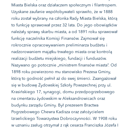
Miasta Bielska oraz działaczem społecznym i filantropem.
Uzyskane zaufanie współobywateli sprawiło, że w 1888
roku został wybrany na członka Rady Miasta Bielska, którą
to funkcję sprawował przez 32 lata. Do jego obowiązków
należały sprawy skarbu miasta, a od 1891 roku sprawował
funkcję naczelnika Komisji Finansów. Zajmował się
rokrocznie opracowywaniem preliminarza budżetu i
nadzorowaniem majątku trwałego miasta oraz kontrolą
realizacji budżetu miejskiego, fundacji i funduszów.
Nazywano go potocznie „ministrem finansów miasta”. Od
1898 roku powierzono mu stanowisko Prezesa Gminy,
którą to godność pełnił aż do swej śmierci. Zaangażował
się w budowę Żydowskiej Szkoły Powszechnej przy ul.
Krasińskiego 17, synagogi, domu przedpogrzebowego
na cmentarzu żydowskim w Aleksandrowicach oraz
budynku zarządu Gminy. Był prezesem Bractwa
Pogrzebowego Chewra Kadisza oraz założycielem
Izraelickiego Towarzystwa Dobroczynności. W 1908 roku
w uznaniu zasług otrzymał z rąk cesarza Franciszka Józefa I