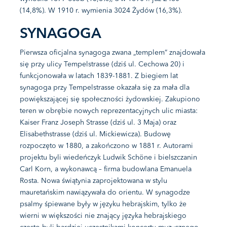
(14,8%). W 1910 r. wymienia 3024 Żydów (16,3%).
SYNAGOGA
Pierwsza oficjalna synagoga zwana „templem” znajdowała
się przy ulicy Tempelstrasse (dziś ul. Cechowa 20) i
funkcjonowała w latach 1839-1881. Z biegiem lat
synagoga przy Tempelstrasse okazała się za mała dla
powiększającej się społeczności żydowskiej. Zakupiono
teren w obrębie nowych reprezentacyjnych ulic miasta:
Kaiser Franz Joseph Strasse (dziś ul. 3 Maja) oraz
Elisabethstrasse (dziś ul. Mickiewicza). Budowę
rozpoczęto w 1880, a zakończono w 1881 r. Autorami
projektu byli wiedeńczyk Ludwik Schöne i bielszczanin
Carl Korn, a wykonawcą – firma budowlana Emanuela
Rosta. Nowa świątynia zaprojektowana w stylu
mauretańskim nawiązywała do orientu. W synagodze
psalmy śpiewane były w języku hebrajskim, tylko że
wierni w większości nie znający języka hebrajskiego