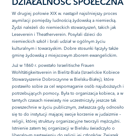
DZIAŁALNOŚĆ SPOŁECZNA
W drugiej połowie XIX w. nastąpił najsilniejszy proces
asymilacji pomiędzy ludnością żydowską a niemiecką.
Żydzi należeli do niemieckich stowarzyszeń, takich jak
Leseverein i Theatherverein. Posyłali dzieci do
niemieckich szkół i brali udział w ogólnym życiu
kulturalnym i towarzyskim. Dobre stosunki łączyły także
gminę żydowską z miejscowym zborem ewangelickim.
Już w 1860 r. powstało Israelitische Frauen
Wohltätigkeitsverein in Bielitz-Biala (Izraelickie Kobiece
Stowarzyszenie Dobroczynne w Bielsku-Białej), które
postawiło sobie za cel wspomaganie osób najuboższych i
potrzebujących pomocy. Była to organizacja kobieca, a w
tamtych czasach niewiasty nie uczestniczyły jeszcze tak
powszechnie w życiu publicznym, zwłaszcza gdy odnosiło
się to do instytucji mającej swoje korzenie w judaizmie –
religii, której struktury organizacyjne tworzyli mężczyźni.
Istnienie zatem tej organizacji w Bielsku świadczyło o
liberalnym nastawieniu do religii jej członków. Związek