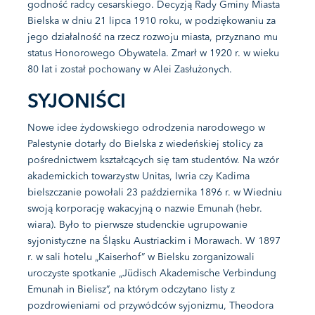
godność radcy cesarskiego. Decyzją Rady Gminy Miasta
Bielska w dniu 21 lipca 1910 roku, w podziękowaniu za
jego działalność na rzecz rozwoju miasta, przyznano mu
status Honorowego Obywatela. Zmarł w 1920 r. w wieku
80 lat i został pochowany w Alei Zasłużonych.
SYJONIŚCI
Nowe idee żydowskiego odrodzenia narodowego w
Palestynie dotarły do Bielska z wiedeńskiej stolicy za
pośrednictwem kształcących się tam studentów. Na wzór
akademickich towarzystw Unitas, Iwria czy Kadima
bielszczanie powołali 23 października 1896 r. w Wiedniu
swoją korporację wakacyjną o nazwie Emunah (hebr.
wiara). Było to pierwsze studenckie ugrupowanie
syjonistyczne na Śląsku Austriackim i Morawach. W 1897
r. w sali hotelu „Kaiserhof” w Bielsku zorganizowali
uroczyste spotkanie „Jüdisch Akademische Verbindung
Emunah in Bielisz”, na którym odczytano listy z
pozdrowieniami od przywódców syjonizmu, Theodora