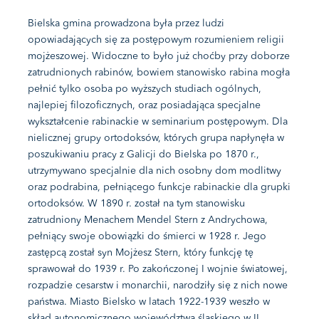
Bielska gmina prowadzona była przez ludzi
opowiadających się za postępowym rozumieniem religii
mojżeszowej. Widoczne to było już choćby przy doborze
zatrudnionych rabinów, bowiem stanowisko rabina mogła
pełnić tylko osoba po wyższych studiach ogólnych,
najlepiej filozoficznych, oraz posiadająca specjalne
wykształcenie rabinackie w seminarium postępowym. Dla
nielicznej grupy ortodoksów, których grupa napłynęła w
poszukiwaniu pracy z Galicji do Bielska po 1870 r.,
utrzymywano specjalnie dla nich osobny dom modlitwy
oraz podrabina, pełniącego funkcje rabinackie dla grupki
ortodoksów. W 1890 r. został na tym stanowisku
zatrudniony Menachem Mendel Stern z Andrychowa,
pełniący swoje obowiązki do śmierci w 1928 r. Jego
zastępcą został syn Mojżesz Stern, który funkcję tę
sprawował do 1939 r. Po zakończonej I wojnie światowej,
rozpadzie cesarstw i monarchii, narodziły się z nich nowe
państwa. Miasto Bielsko w latach 1922-1939 weszło w
skład autonomicznego województwa śląskiego w II