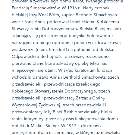
powołania żydowskiego domu sierot, zwanego potocznie
Fundacją Simachowitzów. W 1916 r., kiedy członek
bielskiej loży B’nei B’rith, kupiec Berthold Simachowitz
wraz z żoną Anną, podarowali Izraelickiemu Kobiecemu
Stowarzyszeniu Dobroczynnemu w Bielsku-Białej majątek
składający się przestronnego budynku hotelowego z
należącym do niego ogrodem i polem w uzdrowiskowej
wsi Jaworze (niem. Ernsdorf) na południu od Bielska.
Odpowiednio do hojności darowizny rozszerzono
pierwotne plany, które zakładały opiekę tylko nad
miejscowymi sierotami. W skład kuratorium fundacji
wchodzili: państwo Anna i Berthold Simachowitz, trzech
przedstawicieli i przewodnicząca Izraelickiego
Kobiecego Stowarzyszenia Dobroczynnego, trzech
przedstawicieli i przewodniczący Zarządu Gminy
Wyznaniowej Żydowskiej, trzech przedstawicieli i
przewodniczący loży B’nei B’rith oraz aktualny bielski
rabin, którym był przez cały czas funkcjonowania domu
opieki dr Markus Steiner. W 1917 r. dokonano
uroczystego otwarcia sierocińca, w którym już mieszkało