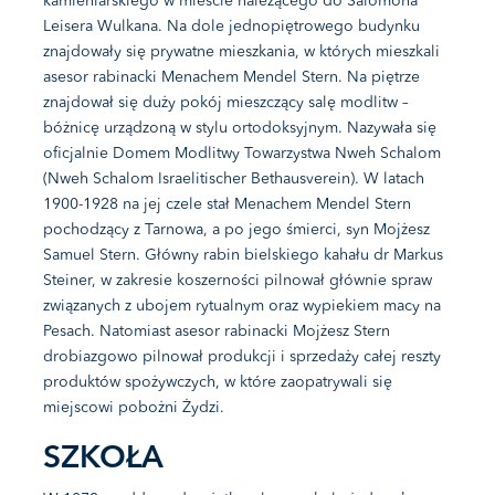
kamieniarskiego w mieście należącego do Salomona
Leisera Wulkana. Na dole jednopiętrowego budynku
znajdowały się prywatne mieszkania, w których mieszkali
asesor rabinacki Menachem Mendel Stern. Na piętrze
znajdował się duży pokój mieszczący salę modlitw –
bóżnicę urządzoną w stylu ortodoksyjnym. Nazywała się
oficjalnie Domem Modlitwy Towarzystwa Nweh Schalom
(Nweh Schalom Israelitischer Bethausverein). W latach
1900-1928 na jej czele stał Menachem Mendel Stern
pochodzący z Tarnowa, a po jego śmierci, syn Mojżesz
Samuel Stern. Główny rabin bielskiego kahału dr Markus
Steiner, w zakresie koszerności pilnował głównie spraw
związanych z ubojem rytualnym oraz wypiekiem macy na
Pesach. Natomiast asesor rabinacki Mojżesz Stern
drobiazgowo pilnował produkcji i sprzedaży całej reszty
produktów spożywczych, w które zaopatrywali się
miejscowi pobożni Żydzi.
SZKOŁA