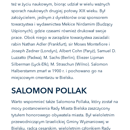
też w życiu naukowym, biorąc udział w wielu ważnych
sporach naukowych drugiej połowy XIX wieku. Był
założycielem, jednym z dyrektorów oraz sponsorem
towarzystwa i wydawnictwa Mekice Nirdamim (Budzący
Uśpionych), gdzie czasami również drukował swoje
prace. Obok niego w zarządzie towarzystwa zasiadali:
rabin Nathan Adler (Frankfurt), sir Moses Montefiore i
Joseph Zedner (Londyn), Albert Cohn (Paryż), Samuel D.
Luzzatto (Padwa), M. Sachs (Berlin), Eliezer Lipman
Silberman (Lyck-Ełk), M. Straschun (Wilno). Salomon
Halberstamm zmarł w 1900 r. i pochowano go na
miejscowym cmentarzu w Bielsku.
SALOMON POLLAK
Warto wspomnieć także Salomona Pollaka, który został na
mocy postanowienia Rady Miasta Bielska zaszczycony
tytułem honorowego obywatela miasta. Był wieloletnim
przewodniczącym Izraelickiej Gminy Wyznaniowej w
Bielsku, radcą cesarskim, wieloletnim członkiem Rady