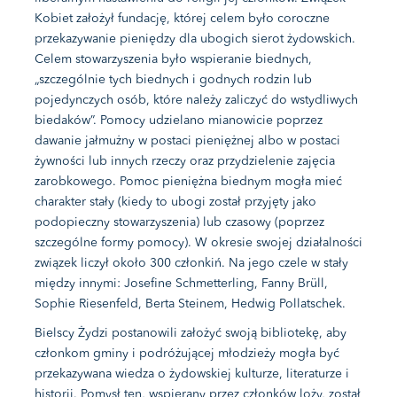
Kobiet założył fundację, której celem było coroczne
przekazywanie pieniędzy dla ubogich sierot żydowskich.
Celem stowarzyszenia było wspieranie biednych,
„szczególnie tych biednych i godnych rodzin lub
pojedynczych osób, które należy zaliczyć do wstydliwych
biedaków”. Pomocy udzielano mianowicie poprzez
dawanie jałmużny w postaci pieniężnej albo w postaci
żywności lub innych rzeczy oraz przydzielenie zajęcia
zarobkowego. Pomoc pieniężna biednym mogła mieć
charakter stały (kiedy to ubogi został przyjęty jako
podopieczny stowarzyszenia) lub czasowy (poprzez
szczególne formy pomocy). W okresie swojej działalności
związek liczył około 300 członkiń. Na jego czele w stały
między innymi: Josefine Schmetterling, Fanny Brüll,
Sophie Riesenfeld, Berta Steinem, Hedwig Pollatschek.
Bielscy Żydzi postanowili założyć swoją bibliotekę, aby
członkom gminy i podróżującej młodzieży mogła być
przekazywana wiedza o żydowskiej kulturze, literaturze i
historii. Pomysł ten, wspierany przez członków loży, został