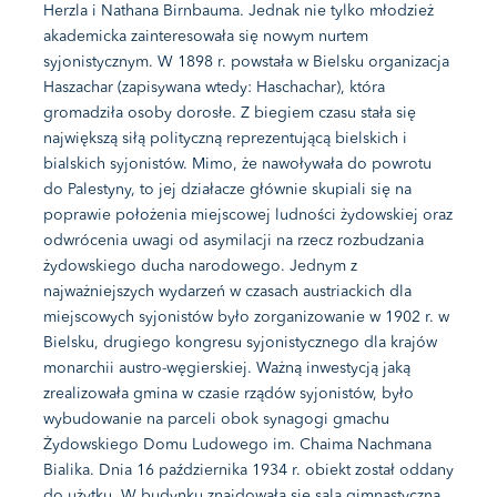
Herzla i Nathana Birnbauma. Jednak nie tylko młodzież
akademicka zainteresowała się nowym nurtem
syjonistycznym. W 1898 r. powstała w Bielsku organizacja
Haszachar (zapisywana wtedy: Haschachar), która
gromadziła osoby dorosłe. Z biegiem czasu stała się
największą siłą polityczną reprezentującą bielskich i
bialskich syjonistów. Mimo, że nawoływała do powrotu
do Palestyny, to jej działacze głównie skupiali się na
poprawie położenia miejscowej ludności żydowskiej oraz
odwrócenia uwagi od asymilacji na rzecz rozbudzania
żydowskiego ducha narodowego. Jednym z
najważniejszych wydarzeń w czasach austriackich dla
miejscowych syjonistów było zorganizowanie w 1902 r. w
Bielsku, drugiego kongresu syjonistycznego dla krajów
monarchii austro-węgierskiej. Ważną inwestycją jaką
zrealizowała gmina w czasie rządów syjonistów, było
wybudowanie na parceli obok synagogi gmachu
Żydowskiego Domu Ludowego im. Chaima Nachmana
Bialika. Dnia 16 października 1934 r. obiekt został oddany
do użytku. W budynku znajdowała się sala gimnastyczna,