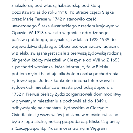
znalazło się pod władzą habsburską, pod którą
i
pozostawało aż do roku 1918. Po utracie części Śląska
o
przez Marię Teresę w 1742 r. stanowiło część
n
utworzonego Śląska Austriackiego z rządem krajowym w
Opawie. W 1918 r. weszło w granice odrodzonego
państwa polskiego, przynależąc w latach 1922-1939 do
województwa śląskiego. Obecność wyznawców judaizmu
w Bielsku związana jest ściśle z pierwszą żydowską rodziną
Singerów, którzy mieszkali w Cieszynie od XVII w. Z 1653
r. pochodzi wzmianka, która informuje, że w Bielsku
pobiera myto i handluje alkoholem osoba pochodzenia
żydowskiego. Jednak konkretne imiona tolerowanych
żydowskich mieszkańców miasta pochodzą dopiero z
1752 r. Pierwsi bielscy Żydzi zorganizowali dom modlitwy
w prywatnym mieszkaniu a pochówki aż do 1849 r.
odbywały się na cmentarzu żydowskim w Cieszynie.
Osiedlanie się wyznawców judaizmu w mieście związane
było z jego atrakcyjnością gospodarczą. Bliskość granicy
z Rzeczypospolitą, Prusami oraz Górnymi Węgrami