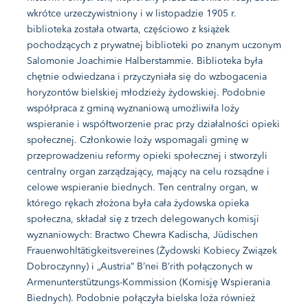
wkrótce urzeczywistniony i w listopadzie 1905 r.
biblioteka została otwarta, częściowo z książek
pochodzących z prywatnej biblioteki po znanym uczonym
Salomonie Joachimie Halberstammie. Biblioteka była
chętnie odwiedzana i przyczyniała się do wzbogacenia
horyzontów bielskiej młodzieży żydowskiej. Podobnie
współpraca z gminą wyznaniową umożliwiła loży
wspieranie i współtworzenie prac przy działalności opieki
społecznej. Członkowie loży wspomagali gminę w
przeprowadzeniu reformy opieki społecznej i stworzyli
centralny organ zarządzający, mający na celu rozsądne i
celowe wspieranie biednych. Ten centralny organ, w
którego rękach złożona była cała żydowska opieka
społeczna, składał się z trzech delegowanych komisji
wyznaniowych: Bractwo Chewra Kadischa, Jüdischen
Frauenwohltätigkeitsvereines (Żydowski Kobiecy Związek
Dobroczynny) i „Austria” B’nei B’rith połączonych w
Armenunterstützungs-Kommission (Komisję Wspierania
Biednych). Podobnie połączyła bielska loża również