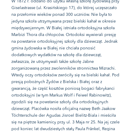
W 1872 r. oddano do użytku własną szkołę żydowską przy
Giselastrasse (ul. Krasińskiego 17), do której uczęszczało
na przełomie wieków ponad 300 uczniów. Nie była to
jedyna szkoła utrzymywana przez bielski kahał w okresie
międzywojennym. W Białej istniała ortodoksyjna szkoła
Marbizi Thora dla chłopców. Ortodoksi wywierali presję
na powstanie ortodoksyjnej szkoły dla dziewcząt. Jednak
gmina żydowska w Białej nie chciała ponosić
dodatkowych wydatków na szkołę dla dziewcząt,
zwłaszcza, że utrzymywali także szkołę Jabne
zorganizowaną przez zwolenników stronnictwa Mizrachi.
Wtedy oczy ortodoksów zwróciły się na bielski kahał. Pod
presją pobożnych Żydów z Bielska i Białej oraz z
gwarancją, że część kosztów poniosą bogaci fabrykanci
ortodoksyjni (w tym Markus Wolf i Feiwel Rabinowitz),
zgodzili się na powstanie szkoły dla ortodoksyjnych
dziewcząt. Placówka nosiła oficjalną nazwę Beth Jaakow
Töchterschule der Agudas Jisroel Bielitz-Biala i mieściła
się na piętrze kamienicy przy ul. 3 Maja nr 25. Na jej czele
pod koniec lat dwudziestych stały Paula Fränkel, Regina