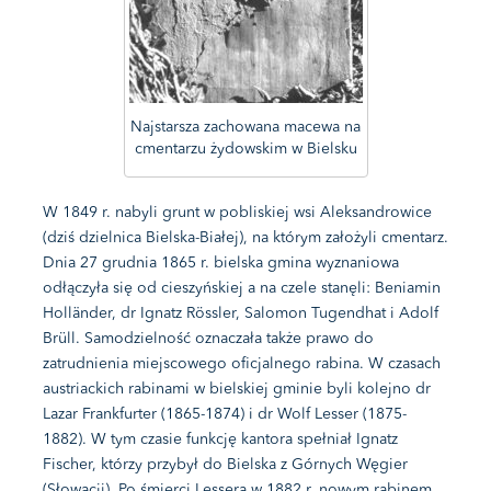
Najstarsza zachowana macewa na
cmentarzu żydowskim w Bielsku
W 1849 r. nabyli grunt w pobliskiej wsi Aleksandrowice
(dziś dzielnica Bielska-Białej), na którym założyli cmentarz.
Dnia 27 grudnia 1865 r. bielska gmina wyznaniowa
odłączyła się od cieszyńskiej a na czele stanęli: Beniamin
Holländer, dr Ignatz Rössler, Salomon Tugendhat i Adolf
Brüll. Samodzielność oznaczała także prawo do
zatrudnienia miejscowego oficjalnego rabina. W czasach
austriackich rabinami w bielskiej gminie byli kolejno dr
Lazar Frankfurter (1865-1874) i dr Wolf Lesser (1875-
1882). W tym czasie funkcję kantora spełniał Ignatz
Fischer, którzy przybył do Bielska z Górnych Węgier
(Słowacji). Po śmierci Lessera w 1882 r. nowym rabinem