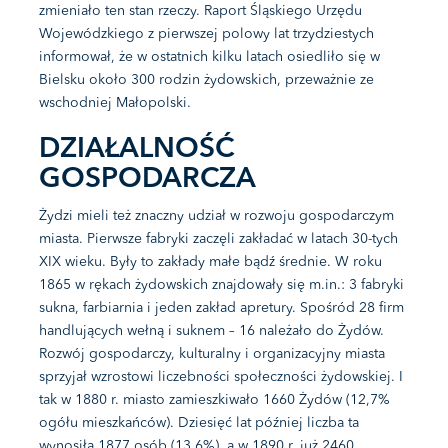
zmieniało ten stan rzeczy. Raport Śląskiego Urzędu
Wojewódzkiego z pierwszej polowy lat trzydziestych
informował, że w ostatnich kilku latach osiedliło się w
Bielsku około 300 rodzin żydowskich, przeważnie ze
wschodniej Małopolski.
DZIAŁALNOŚĆ
GOSPODARCZA
Żydzi mieli też znaczny udział w rozwoju gospodarczym
miasta. Pierwsze fabryki zaczęli zakładać w latach 30-tych
XIX wieku. Były to zakłady małe bądź średnie. W roku
1865 w rękach żydowskich znajdowały się m.in.: 3 fabryki
sukna, farbiarnia i jeden zakład apretury. Spośród 28 firm
handlujących wełną i suknem – 16 należało do Żydów.
Rozwój gospodarczy, kulturalny i organizacyjny miasta
sprzyjał wzrostowi liczebności społeczności żydowskiej. I
tak w 1880 r. miasto zamieszkiwało 1660 Żydów (12,7%
ogółu mieszkańców). Dziesięć lat później liczba ta
wynosiła 1877 osób (13,6%), a w 1890 r. już 2460