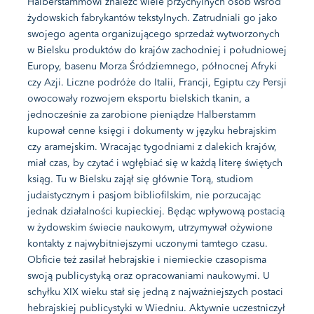
Halberstammowi znaleźć wiele przychylnych osób wśród
żydowskich fabrykantów tekstylnych. Zatrudniali go jako
swojego agenta organizującego sprzedaż wytworzonych
w Bielsku produktów do krajów zachodniej i południowej
Europy, basenu Morza Śródziemnego, północnej Afryki
czy Azji. Liczne podróże do Italii, Francji, Egiptu czy Persji
owocowały rozwojem eksportu bielskich tkanin, a
jednocześnie za zarobione pieniądze Halberstamm
kupował cenne księgi i dokumenty w języku hebrajskim
czy aramejskim. Wracając tygodniami z dalekich krajów,
miał czas, by czytać i wgłębiać się w każdą literę świętych
ksiąg. Tu w Bielsku zajął się głównie Torą, studiom
judaistycznym i pasjom bibliofilskim, nie porzucając
jednak działalności kupieckiej. Będąc wpływową postacią
w żydowskim świecie naukowym, utrzymywał ożywione
kontakty z najwybitniejszymi uczonymi tamtego czasu.
Obficie też zasilał hebrajskie i niemieckie czasopisma
swoją publicystyką oraz opracowaniami naukowymi. U
schyłku XIX wieku stał się jedną z najważniejszych postaci
hebrajskiej publicystyki w Wiedniu. Aktywnie uczestniczył