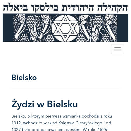
Gmina Wyznaniowa Żydowska w Bielsku-Białej
T
o
g
g
Bielsko
l
e
n
a
Żydzi w Bielsku
v
i
Bielsko, o którym pierwsza wzmianka pochodzi z roku
g
1312, wchodziło w skład Księstwa Cieszyńskiego i od
a
1327 było pod panowaniem czeskim. W roku 1526
t