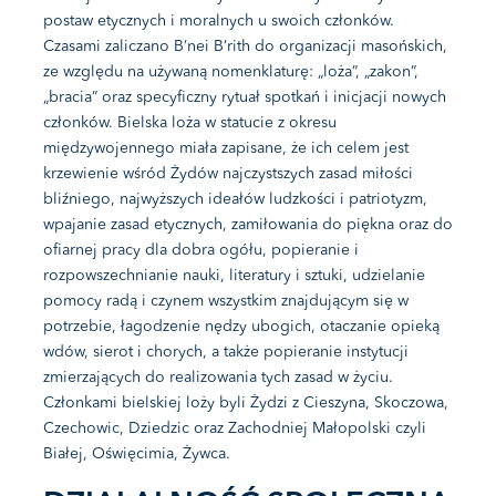
postaw etycznych i moralnych u swoich członków.
Czasami zaliczano B’nei B’rith do organizacji masońskich,
ze względu na używaną nomenklaturę: „loża”, „zakon”,
„bracia” oraz specyficzny rytuał spotkań i inicjacji nowych
członków. Bielska loża w statucie z okresu
międzywojennego miała zapisane, że ich celem jest
krzewienie wśród Żydów najczystszych zasad miłości
bliźniego, najwyższych ideałów ludzkości i patriotyzm,
wpajanie zasad etycznych, zamiłowania do piękna oraz do
ofiarnej pracy dla dobra ogółu, popieranie i
rozpowszechnianie nauki, literatury i sztuki, udzielanie
pomocy radą i czynem wszystkim znajdującym się w
potrzebie, łagodzenie nędzy ubogich, otaczanie opieką
wdów, sierot i chorych, a także popieranie instytucji
zmierzających do realizowania tych zasad w życiu.
Członkami bielskiej loży byli Żydzi z Cieszyna, Skoczowa,
Czechowic, Dziedzic oraz Zachodniej Małopolski czyli
Białej, Oświęcimia, Żywca.