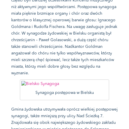
często byli bardziej uczestnikami koncertu muzycznego
niż aktywnymi jego współtwórcami. Postępowa synagoga
miała pięknie brzmiące organy i chór oraz dwóch
kantorów o klasycznej operowej barwie głosu: Ignacego
Goldmana i Rudolfa Fischera. Na uwagę zasługuje jednak
chór. W synagodze żydowskiej w Bielsku organistą był
chrześcijanin – Paweł Golasowski, a dużą część chóru
także stanowili chrześcijanie. Nadkantor Goldman
angażował do chóru nie tylko współwyznawców, którzy
mieli szczerą chęć śpiewać, lecz także tych mieszkańców
miasta, którzy mieli dobre głosy bez względu na
wyznanie.
Synagoga postępowa w Bielsku
Gmina żydowska utrzymywała oprócz wielkiej postępowej
synagogi, także mniejszą przy ulicy Nad Ścieżką 7.
Znajdowała się obok największego żydowskiego zakładu