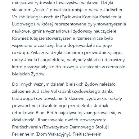
miejscowe żydowskie towarzystwa naukowe. Dzięki
staraniom „Austrii” powstała komisja o nazwie Jüdischer
Volksbildungsausschutz (Żydowska Komisja Kształcenia
Ludowego), w której reprezentowane były stowarzyszenia
naukowe, gmina wyznaniowa i żydowscy nauczyciele.
Również tutejsze stowarzyszenie rzemieślnicze było
wspierane przez lożę, która doprowadziła do jego
rozwoju. Zwłaszcza dzięki staraniom przewodniczącego,
radcy Josefa Langefeldera, napłynęły składki i darowizny,
które przyczyniały się do rozwoju kształcenia w rzemiośle
bielskich Żydów.
Do innych ważnym działań bielskich Żydów należało
założenie Jüdische Volksbank (Żydowskiego Banku
Ludowego) czy powstanie 5-klasowej żydowskiej szkoły
powszechnej i dwuletniego przedszkola. Jednak
członkowie B’nei B’rith najaktywniej zaangażowali się w
działalność i finansowanie dwóch stowarzyszeń:
Freitischverein (Towarzystwo Darmowego Stołu) i
Ferienheim (Dom Wakacyjny). Freitischverein