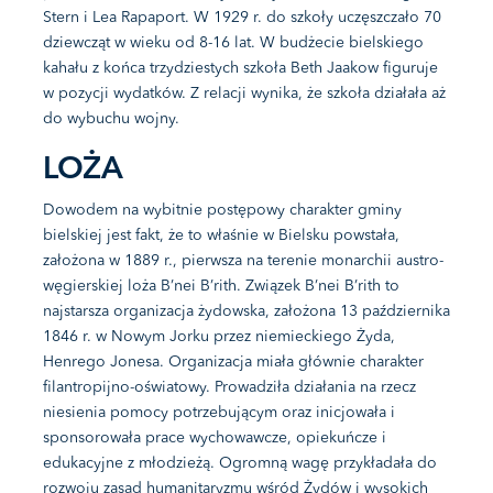
Stern i Lea Rapaport. W 1929 r. do szkoły uczęszczało 70
dziewcząt w wieku od 8-16 lat. W budżecie bielskiego
kahału z końca trzydziestych szkoła Beth Jaakow figuruje
w pozycji wydatków. Z relacji wynika, że szkoła działała aż
do wybuchu wojny.
LOŻA
Dowodem na wybitnie postępowy charakter gminy
bielskiej jest fakt, że to właśnie w Bielsku powstała,
założona w 1889 r., pierwsza na terenie monarchii austro-
węgierskiej loża B’nei B’rith. Związek B’nei B’rith to
najstarsza organizacja żydowska, założona 13 października
1846 r. w Nowym Jorku przez niemieckiego Żyda,
Henrego Jonesa. Organizacja miała głównie charakter
filantropijno-oświatowy. Prowadziła działania na rzecz
niesienia pomocy potrzebującym oraz inicjowała i
sponsorowała prace wychowawcze, opiekuńcze i
edukacyjne z młodzieżą. Ogromną wagę przykładała do
rozwoju zasad humanitaryzmu wśród Żydów i wysokich